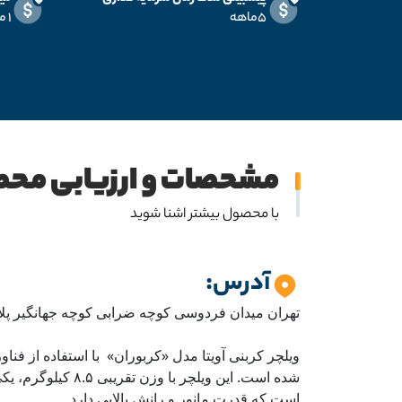
۵ماهه
۱ میلیارد
مشحصات و ارزیابی مح
با محصول بیشتر اشنا شوید
آدرس:
تهران میدان فردوسی کوچه ضرابی کوچه جهانگیر پلاک 9 طبقه 3 واح
ویلچر کربنی آویتا مدل «کربوران» با استفاده از فنا
شده است. این ویلچر با 
است که قدرت مانور و رانش بالایی دارد.