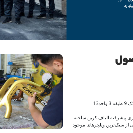
صول
د13
وری پیشرفته الیاف کربن ساخته
وزن تقریبی ۸.۵ کیلوگرم، یکی از سبک‌ترین ویلچرهای موجود